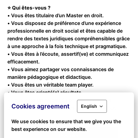
⭐
Qui êtes-vous ?
• Vous êtes titulaire d’un Master en droit.
• Vous disposez de préférence d’une expérience
professionnelle en droit social et êtes capable de
rendre des textes juridiques compréhensibles grâce
à une approche à la fois technique et pragmatique.
• Vous êtes à l’écoute, assertif(ve) et communiquez
efficacement.
• Vous aimez partager vos connaissances de
manière pédagogique et didactique.
• Vous êtes un véritable team player.
• Vous êtes orienté(e) résultats.
• Vous avez un niveau C1 en néerlandais ; la
Cookies agreement
English
connaissance du français est un atout majeur.
We use cookies to ensure that we give you the 
best experience on our website.
Postuler