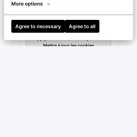
More options
ou
Agree to necessary
Agree to all
Apply with Linkedin
indisponible
Mettre à jour les cookies
Apply with Indeed
indisponible
Mettre à jour les cookies
Partager l'offre d'emploi
Het Talent Team