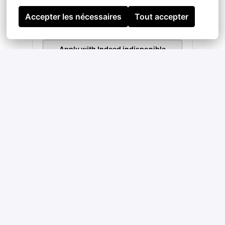
Apply with Linkedin
indisponible
Accepter les nécessaires
Tout accepter
Mettre à jour les cookies
Apply with Indeed
indisponible
Mettre à jour les cookies
Partager l'offre d'emploi
Het Talent Team