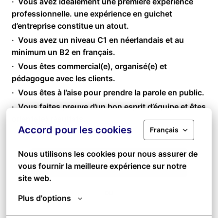
· Vous avez idéalement une première expérience
professionnelle. une expérience en guichet
d’entreprise constitue un atout.
· Vous avez un niveau C1 en néerlandais et au
minimum un B2 en français.
· Vous êtes commercial(e), organisé(e) et
pédagogue avec les clients.
· Vous êtes à l’aise pour prendre la parole en public.
· Vous faites preuve d’un bon esprit d’équipe et êtes
orienté(e) résultats.
Accord pour les cookies
Français
Nous utilisons les cookies pour nous assurer de 
Postuler
vous fournir la meilleure expérience sur notre 
site web.
ou
Plus d'options