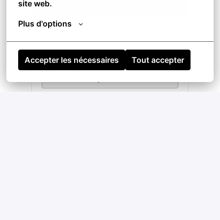
Postuler
site web.
Plus d'options
ou
Accepter les nécessaires
Tout accepter
Apply with Linkedin
indisponible
Mettre à jour les cookies
Apply with Indeed
indisponible
Mettre à jour les cookies
Partager l'offre d'emploi
Het Talent Team