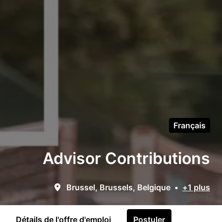
Français
Advisor Contributions
Brussel
,
Brussels
,
Belgique
•
+1 plus
Détails de l'offre d'emploi
Postuler