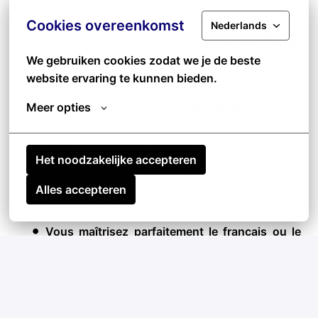
propriété intellectuelle, droit informatique, ou
marchés publics sont un sérieux atout !
Cookies overeenkomst
Nederlands
Une expérience au barreau ou en gestion de
We gebruiken cookies zodat we je de beste 
contentieux constitue un atout.
website ervaring te kunnen bieden.
Vous comprenez les enjeux business et vous
adoptez une approche pragmatique, orientée
Meer opties
solutions et résultats.
Vous travaillez de manière autonome tout en
Het noodzakelijke accepteren
étant un véritable team player ; vous osez
poser des questions et challenger vos
Alles accepteren
interlocuteurs de manière constructive.
Vous maîtrisez parfaitement le français ou le
néerlandais, avez une bonne connaissance de
l’autre langue nationale et disposez d’un très
bon niveau d’anglais, notamment pour
analyser et négocier des contrats.