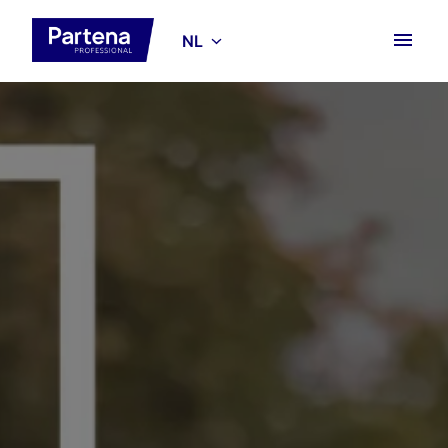
Overslaan
naar
NL
Homepagina
content