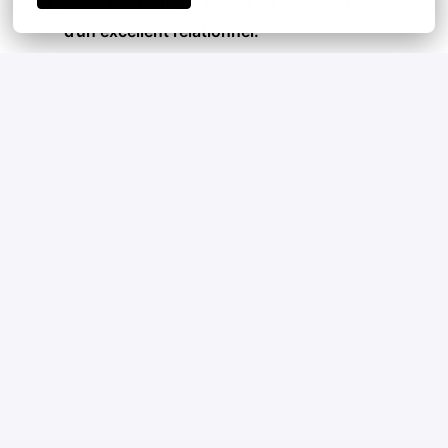
Vous appréciez le travail en équipe et disposez
d’un excellent relationnel.
Postuler
ou
Apply with Linkedin
indisponible
Mettre à jour les cookies
Apply with Indeed
indisponible
Mettre à jour les cookies
Partager l'offre d'emploi