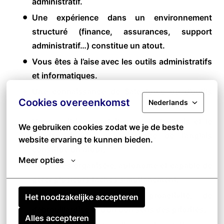
administratif.
Une expérience dans un environnement
structuré (finance, assurances, support
administratif…) constitue un atout.
Vous êtes à l’aise avec les outils administratifs
et informatiques.
Une connaissance de Salesforce ou d’outils
Cookies overeenkomst
Nederlands
similaires est un plus.
Vous maîtrisez parfaitement le français et le
We gebruiken cookies zodat we je de beste 
néerlandais. La connaissance de l’anglais
website ervaring te kunnen bieden.
constitue un atout.
Meer opties
Vous êtes organisé·e, autonome et capable de
gérer plusieurs tâches simultanément.
Vous faites preuve de proactivité, de
Het noodzakelijke accepteren
débrouillardise et d’un bon sens des priorités.
Alles accepteren